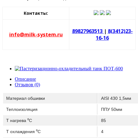
Контакты:
89827963513
|
8(3412)23-
info@milk-system.ru
16-16
Описание
Отзывов (0)
Материал обшивки
AISI 430 1,5мм
Теплоизоляция
ППУ 50мм
T нагрева ⁰С
85
T охлаждения ⁰С
4